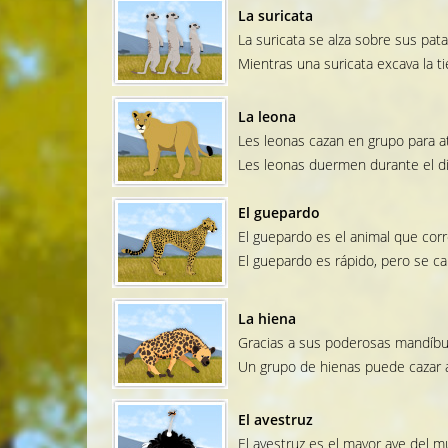
La suricata
La suricata se alza sobre sus pata
Mientras una suricata excava la ti
La leona
Les leonas cazan en grupo para at
Les leonas duermen durante el dí
El guepardo
El guepardo es el animal que corr
El guepardo es rápido, pero se c
La hiena
Gracias a sus poderosas mandíbul
Un grupo de hienas puede cazar a
El avestruz
El avestruz es el mayor ave del 