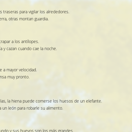
s traseras para vigilar los alrededores.
erra, otras montan guardia.
rapar a los antílopes.
a y cazan cuando cae la noche.
e a mayor velocidad.
ansa muy pronto.
as, la hiena puede comerse los huesos de un elefante.
 un león para robarle su alimento.
mundo y sus huevos son los más grandes.