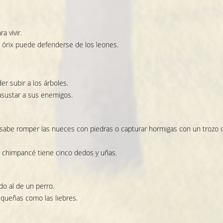
a vivir.
l órix puede defenderse de los leones.
er subir a los árboles.
 asustar a sus enemigos.
 sabe romper las nueces con piedras o capturar hormigas con un trozo 
l chimpancé tiene cinco dedos y uñas.
do al de un perro.
queñas como las liebres.