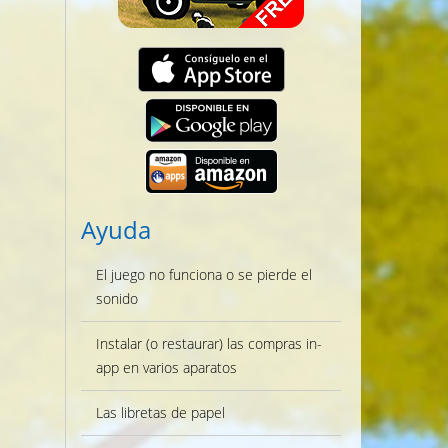
Ayuda
El juego no funciona o se pierde el
sonido
Instalar (o restaurar) las compras in-
app en varios aparatos
Las libretas de papel