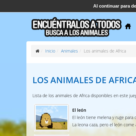
Al continuar para d
support@find-them-all.com
Inicio
Animales
Los animales de Africa
LOS ANIMALES
DE AFRIC
Lista de los animales de Africa disponibles en este jue
El león
El león tiene melena y ruge para d
La leona caza, pero el león come 