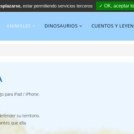
esplazarse,
estar permitiendo servicios terceros
✓ OK, aceptar t
ANIMALES
DINOSAURIOS
CUENTOS Y LEYE
A
go para iPad / iPhone.
efender su territorio.
antes que ella.