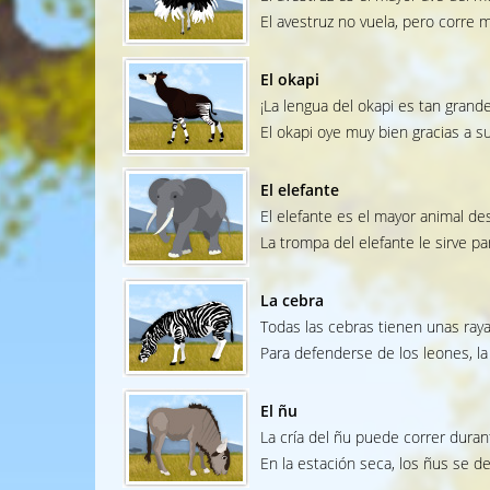
El avestruz no vuela, pero corre 
El okapi
¡La lengua del okapi es tan grande
El okapi oye muy bien gracias a s
El elefante
El elefante es el mayor animal de
La trompa del elefante le sirve p
La cebra
Todas las cebras tienen unas raya
Para defenderse de los leones, la
El ñu
La cría del ñu puede correr dura
En la estación seca, los ñus se 