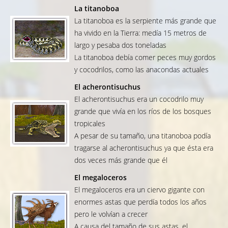
La titanoboa
La titanoboa es la serpiente más grande que
ha vivido en la Tierra: medía 15 metros de
largo y pesaba dos toneladas
La titanoboa debía comer peces muy gordos
y cocodrilos, como las anacondas actuales
El acherontisuchus
El acherontisuchus era un cocodrilo muy
grande que vivía en los ríos de los bosques
tropicales
A pesar de su tamaño, una titanoboa podía
tragarse al acherontisuchus ya que ésta era
dos veces más grande que él
El megaloceros
El megaloceros era un ciervo gigante con
enormes astas que perdía todos los años
pero le volvían a crecer
A causa del tamaño de sus astas, el