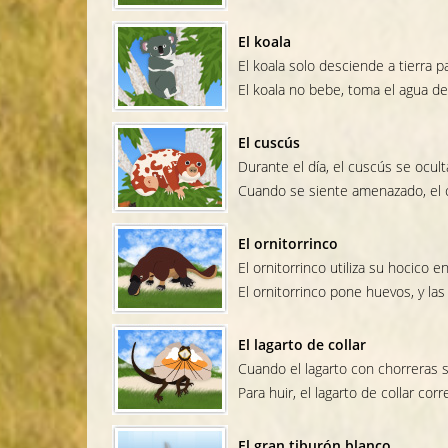
El koala
El koala solo desciende a tierra p
El koala no bebe, toma el agua de
El cuscús
Durante el día, el cuscús se ocult
Cuando se siente amenazado, el c
El ornitorrinco
El ornitorrinco utiliza su hocico 
El ornitorrinco pone huevos, y las 
El lagarto de collar
Cuando el lagarto con chorreras se
Para huir, el lagarto de collar cor
El gran tiburón blanco