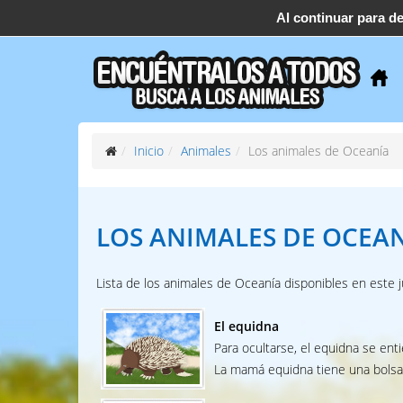
Al continuar para d
support@find-them-all.com
Inicio
Animales
Los animales de Oceanía
LOS ANIMALES
DE OCEA
Lista de los animales de Oceanía disponibles en este j
El equidna
Para ocultarse, el equidna se enti
La mamá equidna tiene una bolsa 