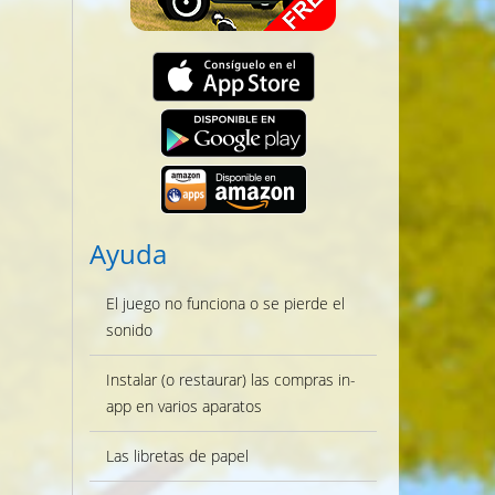
Ayuda
El juego no funciona o se pierde el
sonido
Instalar (o restaurar) las compras in-
app en varios aparatos
Las libretas de papel