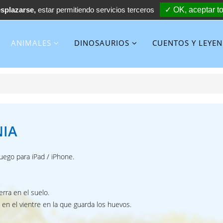
esplazarse,
estar permitiendo servicios terceros
✓ OK, aceptar t
ANIMALES
DINOSAURIOS
CUENTOS Y LEYE
NIA
uego para iPad / iPhone.
erra en el suelo.
en el vientre en la que guarda los huevos.