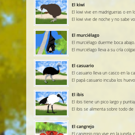
El kiwi
El kiwi vive en madrigueras o en l
El kiwi vive de noche y no sabe vol
El murciélago
El murciélago duerme boca abajo.
El murciélago lleva a su cría colga
El casuario
El casuario lleva un casco en la 
El papá casuario incuba los huevo
El ibis
El ibis tiene un pico largo y punt
El ibis se alimenta sobre todo d
El cangrejo
El cangrejo rojo vive en la jungla