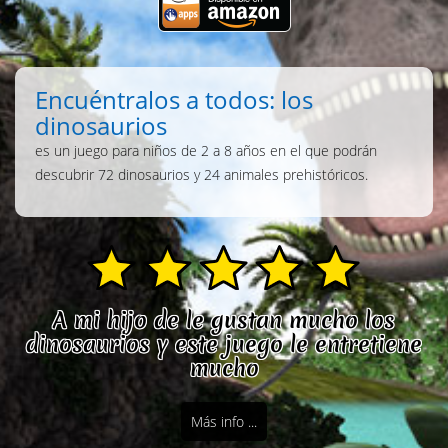
Encuéntralos a todos: los
dinosaurios
es un juego para niños de 2 a 8 años en el que podrán
descubrir 72 dinosaurios y 24 animales prehistóricos.
A mi hijo de le gustan mucho los
dinosaurios y este juego le entretiene
mucho
Más info ...