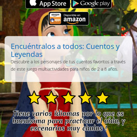
Encuéntralos a todos: Cuentos y
Leyendas
Descubre a los personajes de tus cuentos favoritos a través
de este juego multiactividades para niños de 2 a 8 años.
Tiene varios idiomas por lo que es
buenísima para practicar el oído, y
escenarios muy chulos !