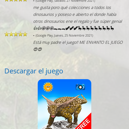
-
(Google Play, Sábado, 27 Noviembre 2021)
me gusta poro qué colecciones a todos los
dinosaurios y poseso e abierto el donde había
otros dinosaurios ene el regalo y fue súper genial
👍👍🤩🤩🤩🐊🐊🐊🦖🦖🦖🦕🦕🦕🦕🦕🦕🦕🦕🦕
-
(Google Play, Jueves, 25 Noviembre 2021)
Está muy padre el juego!! ME ENVANTO EL JUEGO
😍😍
Descargar el juego