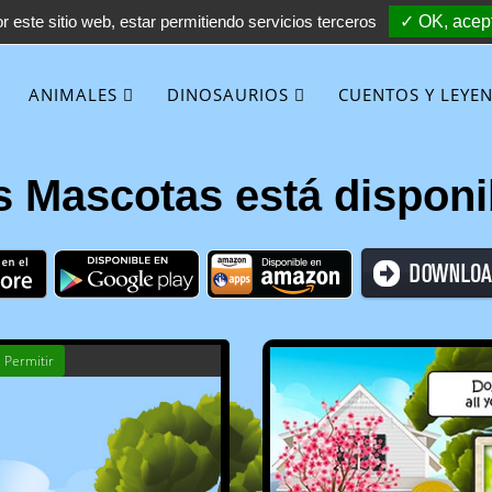
 este sitio web, estar permitiendo servicios terceros
✓ OK, acept
ANIMALES
DINOSAURIOS
CUENTOS Y LEYE
s Mascotas está disponi
 Permitir