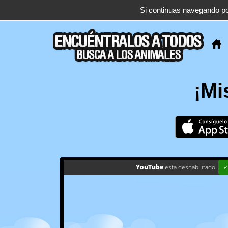
Si continuas navegando por
support@find-them-all.com
¡Mi
YouTube
esta deshabilitado.
✓